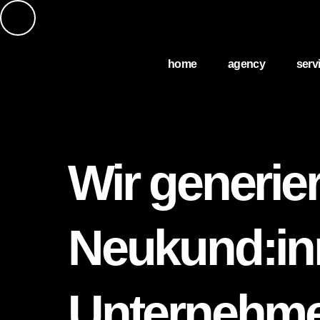
home
agency
serv
Wir generie
Neukund:inn
Unternehm