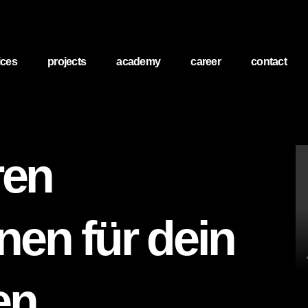
ices
projects
academy
career
contact
ren
en für dein
en