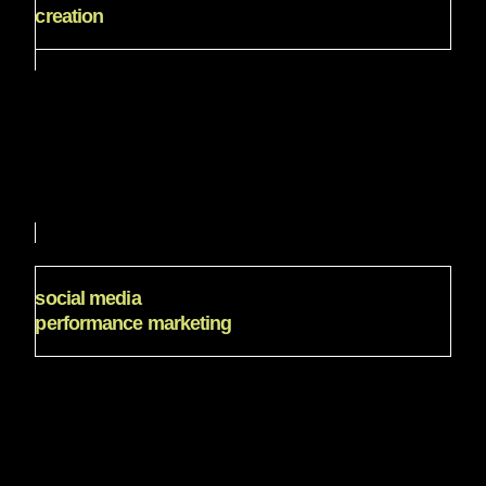
creation
video content creation
✔️ content strategie
✔️ skripte & story boards
✔️ produktion & edit
✔️ performance first
social media
performance marketing
social media
performance marketing
✔️ ad strategie
✔️ setup & struktur