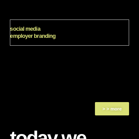
✔️ optimierung & testing
✔️ performance first
social media
employer branding
social media
recruiting
✔️ kommunikationsstrategie
✔️ video-content
✔️ social media kampagnen
✔️ lead qualifizierung
> > more
today we